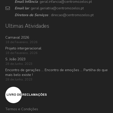
Email Infância
: geral.infancia@centromozelos.pt
Email lar
: geral.geriatria@centromozelos.pt
Diretora de Serviços
: direcao@centromozelos.pt
Ultimas Atividades
Carnaval 2026
18 de Fevereiro, 2026
Projeto intergeracional
18 de Fevereiro, 2026
S. João 2023
28 de Junho, 2023
Encontro de gerações … Encontro de emoções … Partilha do que
mais belo existe !
28 de Junho, 2023
Termos e Condições