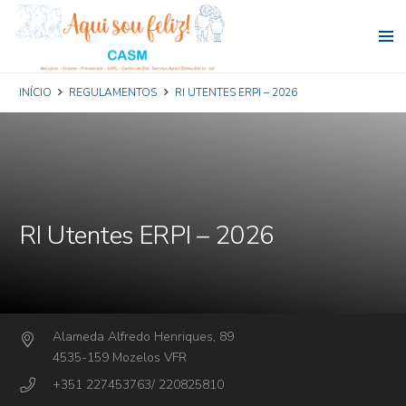
INÍCIO
REGULAMENTOS
RI UTENTES ERPI – 2026
RI Utentes ERPI – 2026
Alameda Alfredo Henriques, 89
4535-159 Mozelos VFR
+351 227453763/ 220825810