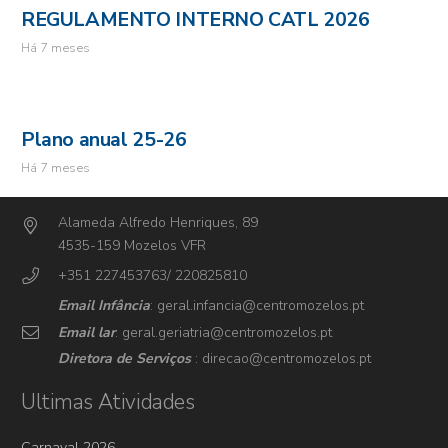
REGULAMENTO INTERNO CATL 2026
Há 7 meses
Plano anual 25-26
Há 7 meses
Alameda Alfredo Henriques, 89
4535-159 Mozelos VFR
+351 227453763/ 220825810
Email Infância
: geral.infancia@centromozelos.pt
Email lar
: geral.geriatria@centromozelos.pt
Diretora de Serviços
: direcao@centromozelos.pt
Ultimas Atividades
Carnaval 2026