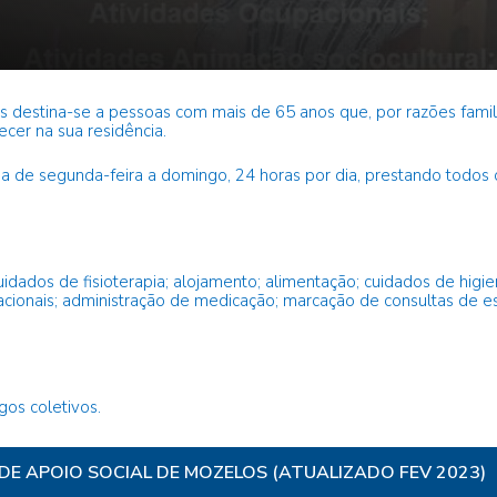
sos destina-se a pessoas com mais de 65 anos que, por razões fami
cer na sua residência.
na de segunda-feira a domingo, 24 horas por dia, prestando todo
ados de fisioterapia; alojamento; alimentação; cuidados de higien
acionais; administração de medicação; marcação de consultas de es
gos coletivos.
DE APOIO SOCIAL DE MOZELOS (ATUALIZADO FEV 2023)