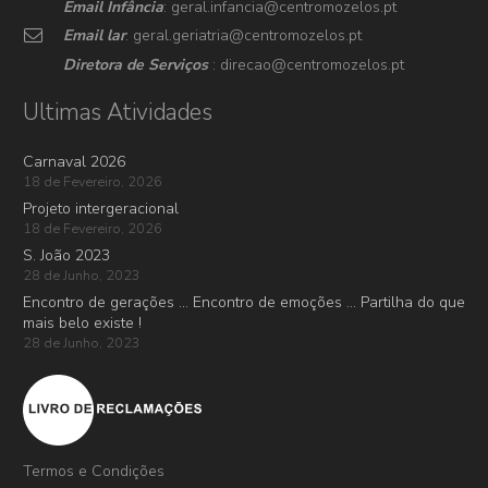
Email Infância
: geral.infancia@centromozelos.pt
Email lar
: geral.geriatria@centromozelos.pt
Diretora de Serviços
: direcao@centromozelos.pt
Ultimas Atividades
Carnaval 2026
18 de Fevereiro, 2026
Projeto intergeracional
18 de Fevereiro, 2026
S. João 2023
28 de Junho, 2023
Encontro de gerações … Encontro de emoções … Partilha do que
mais belo existe !
28 de Junho, 2023
Termos e Condições