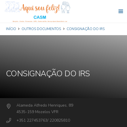
INÍCIO
OUTROS DOCUMENTOS
CONSIGNAÇÃO DO IRS
CONSIGNAÇÃO DO IRS
Alameda Alfredo Henriques, 89
4535-159 Mozelos VFR
+351 227453763/ 220825810